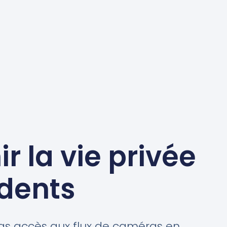
r la vie privée
idents
pas accès aux flux de caméras en