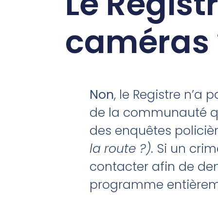
Le Regist
caméras 
Non
, le Registre n’
de la communauté qu
des enquêtes policiè
la route ?).
Si un crim
contacter afin de dem
programme entièreme