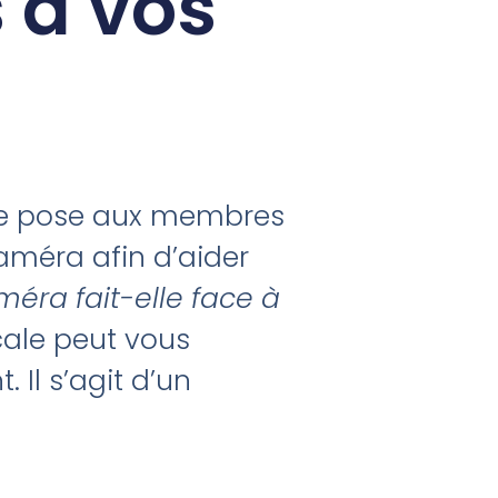
s à vos
e ne pose aux membres
améra afin d’aider
méra fait-elle face à
ocale peut vous
Il s’agit d’un