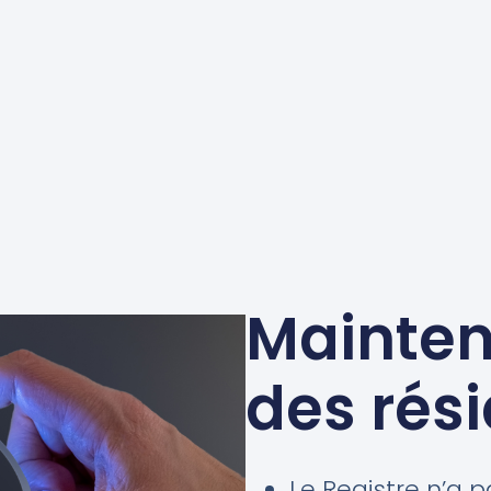
Mainteni
des rés
Le Registre n’a 