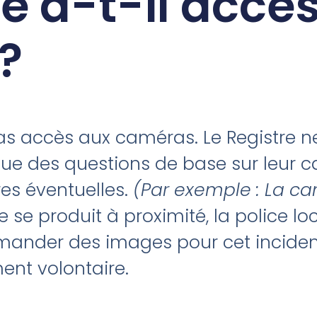
re a-t-il accè
?
a pas accès aux caméras. Le Registr
e des questions de base sur leur c
res éventuelles.
(Par exemple : La ca
e se produit à proximité, la police l
ander des images pour cet incident. 
nt volontaire.